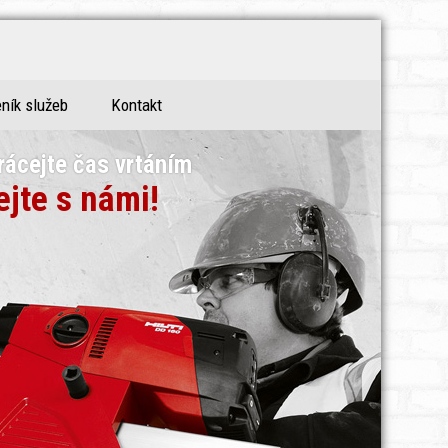
ník služeb
Kontakt
rácejte čas vrtáním
ejte s námi!