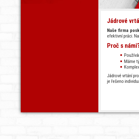
Jádrové vrt
Naše firma posk
efektivní práci. 
Proč s námi
Používá
Máme tý
Komplex
Jádrové vrtání pr
je řešeno individu