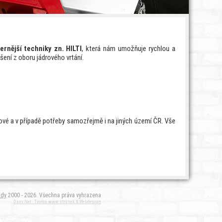
ernější techniky zn. HILTI
, která nám umožňuje rychlou a
ení z oboru jádrového vrtání.
lové a v případě potřeby samozřejmě i na jiných území ČR. Vše
ady
2000 - 2026. Všechna práva vyhrazena
Daav.Net - Tvorba www stránek & Webdesign