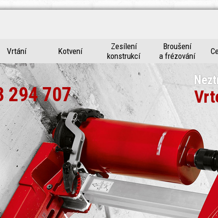
Zesílení
Broušení
Vrtání
Kotvení
Ce
konstrukcí
a frézování
Nezt
3 294 707
Vrt