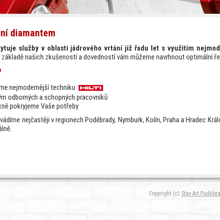
ání diamantem
ytuje služby v oblasti jádrového vrtání již řadu let s využitím nejmod
Na základě našich zkušeností a dovedností vám můžeme navrhnout optimální řeš
?
me nejmodernější techniku
m odborných a schopných pracovníků
ně pokryjeme Vaše potřeby
ovádíme nejčastěji v regionech Poděbrady, Nymburk, Kolín, Praha a Hradec Krá
álně.
Copyright (c)
Stav-Art Poděbr